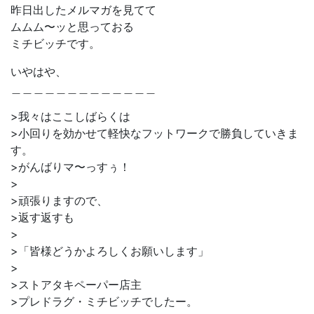
昨日出したメルマガを見てて
ムムム〜ッと思っておる
ミチビッチです。
いやはや、
＿＿＿＿＿＿＿＿＿＿＿＿＿
>我々はここしばらくは
>小回りを効かせて軽快なフットワークで勝負していきま
す。
>がんばりマ〜っすぅ！
>
>頑張りますので、
>返す返すも
>
>「皆様どうかよろしくお願いします」
>
>ストアタキペーパー店主
>プレドラグ・ミチビッチでしたー。