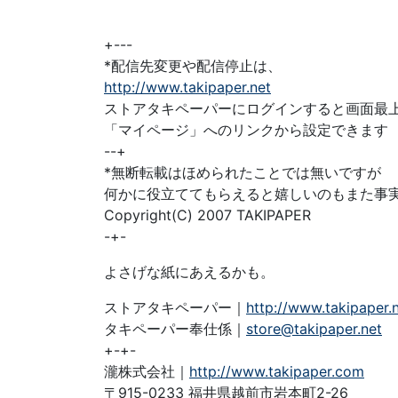
+---
*配信先変更や配信停止は、
http://www.takipaper.net
ストアタキペーパーにログインすると画面最
「マイページ」へのリンクから設定できます
--+
*無断転載はほめられたことでは無いですが
何かに役立ててもらえると嬉しいのもまた事
Copyright(C) 2007 TAKIPAPER
-+-
よさげな紙にあえるかも。
ストアタキペーパー｜
http://www.takipaper.
タキペーパー奉仕係｜
store@takipaper.net
+-+-
瀧株式会社｜
http://www.takipaper.com
〒915-0233 福井県越前市岩本町2-26