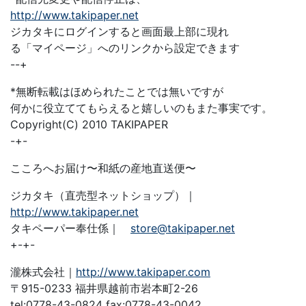
http://www.takipaper.net
ジカタキにログインすると画面最上部に現れ
る「マイページ」へのリンクから設定できます
--+
*無断転載はほめられたことでは無いですが
何かに役立ててもらえると嬉しいのもまた事実です。
Copyright(C) 2010 TAKIPAPER
-+-
こころへお届け〜和紙の産地直送便〜
ジカタキ（直売型ネットショップ）｜
http://www.takipaper.net
タキペーパー奉仕係｜
store@takipaper.net
+-+-
瀧株式会社｜
http://www.takipaper.com
〒915-0233 福井県越前市岩本町2-26
tel:0778-43-0824 fax:0778-43-0042