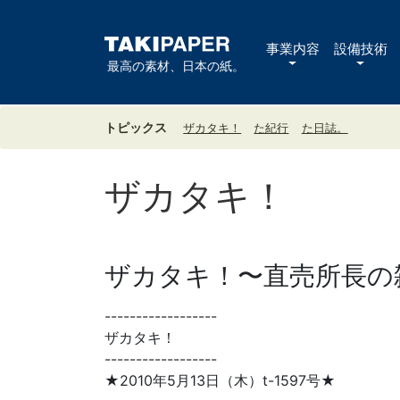
事業内容
設備技術
最高の素材、日本の紙。
トピックス
ザカタキ！
た紀行
た日誌。
ザカタキ！
ザカタキ！〜直売所長の雑
------------------
ザカタキ！
------------------
★2010年5月13日（木）t-1597号★