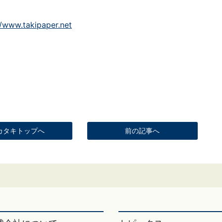
//www.takipaper.net
カタキトップへ
前の記事へ