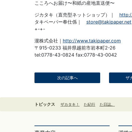
こころへお届け〜和紙の産地直送便〜
ジカタキ（直売型ネットショップ）｜
http:
タキペーパー奉仕係｜
store@takipaper.net
+-+-
瀧株式会社｜
http://www.takipaper.com
〒915-0233 福井県越前市岩本町2-26
tel:0778-43-0824 fax:0778-43-0042
次の記事へ
ザ
トピックス
ザカタキ！
た紀行
た日誌。