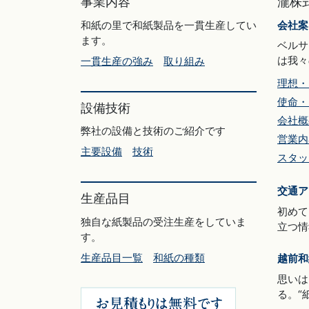
事業内容
瀧株
和紙の里で和紙製品を一貫生産してい
会社案
ます。
ベルサ
は我々
一貫生産の強み
取り組み
理想・
使命・
設備技術
会社概
弊社の設備と技術のご紹介です
営業内
主要設備
技術
スタッ
交通ア
生産品目
初めて
独自な紙製品の受注生産をしていま
立つ情
す。
生産品目一覧
和紙の種類
越前和
思いは
る。“