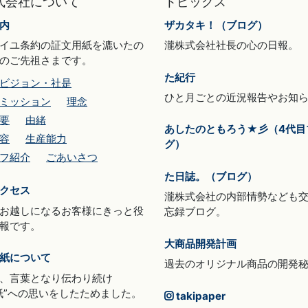
式会社について
トピックス
内
ザカタキ！（ブログ）
イユ条約の証文用紙を漉いたの
瀧株式会社社長の心の日報。
のご先祖さまです。
た紀行
ビジョン・社是
ひと月ごとの近況報告やお知
ミッション
理念
要
由緒
あしたのともろう★彡（4代目
容
生産能力
グ）
フ紹介
ごあいさつ
た日誌。（ブログ）
クセス
瀧株式会社の内部情勢なども
お越しになるお客様にきっと役
忘録ブログ。
報です。
大商品開発計画
紙について
過去のオリジナル商品の開発
、言葉となり伝わり続け
紙”への思いをしたためました。
takipaper