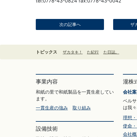
tel:0778-43-0824 fax:0778-43-0042
次の記事へ
ザ
トピックス
ザカタキ！
た紀行
た日誌。
事業内容
瀧株
和紙の里で和紙製品を一貫生産してい
会社案
ます。
ベルサ
は我々
一貫生産の強み
取り組み
理想・
使命・
設備技術
会社概