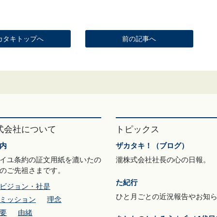
カタキトップへ
前の記事へ
式会社について
トピックス
内
ザカタキ！（ブログ）
イユ条約の証文用紙を漉いたの
瀧株式会社社長の心の日報。
のご先祖さまです。
た紀行
ビジョン・社是
ひと月ごとの近況報告やお知
ミッション
理念
要
由緒