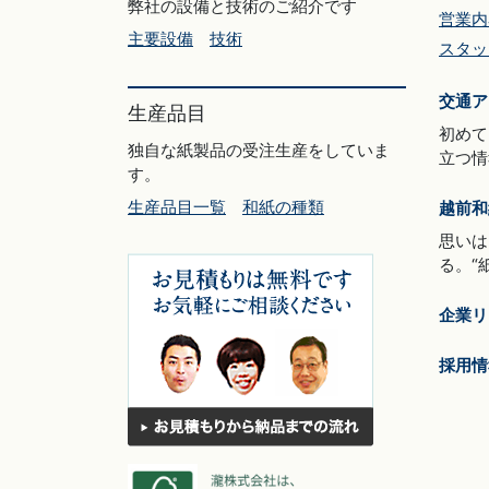
弊社の設備と技術のご紹介です
営業内
主要設備
技術
スタッ
交通ア
生産品目
初めて
独自な紙製品の受注生産をしていま
立つ情
す。
生産品目一覧
和紙の種類
越前和
思いは
る。“
企業リ
採用情