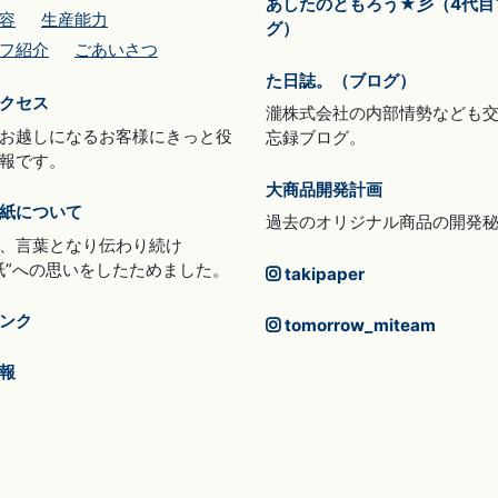
あしたのともろう★彡（4代目
容
生産能力
グ）
フ紹介
ごあいさつ
た日誌。（ブログ）
クセス
瀧株式会社の内部情勢なども
お越しになるお客様にきっと役
忘録ブログ。
報です。
大商品開発計画
紙について
過去のオリジナル商品の開発
、言葉となり伝わり続け
紙”への思いをしたためました。
takipaper
ンク
tomorrow_miteam
報