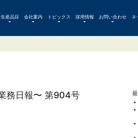
生産品目
会社案内
トピックス
採用情報
お問い合わせ
ネ
務日報〜 第904号
最