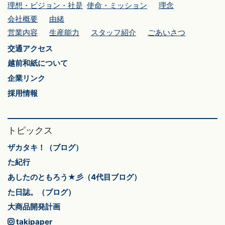
理想・ビジョン・社是
使命・ミッション
理念
会社概要
由緒
営業内容
生産能力
スタッフ紹介
ごあいさつ
交通アクセス
越前和紙について
企業リンク
採用情報
トピックス
ザカタキ！（ブログ）
た紀行
あしたのともろう★彡（4代目ブログ）
た日誌。（ブログ）
大商品開発計画
takipaper