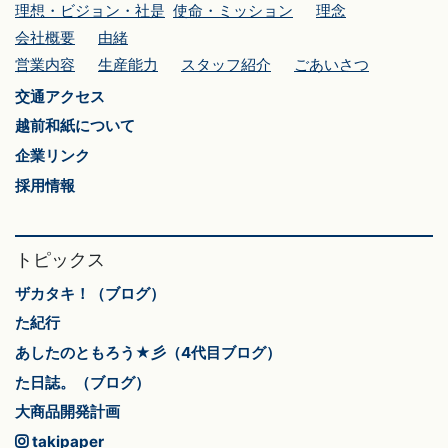
理想・ビジョン・社是
使命・ミッション
理念
会社概要
由緒
営業内容
生産能力
スタッフ紹介
ごあいさつ
交通アクセス
越前和紙について
企業リンク
採用情報
トピックス
ザカタキ！（ブログ）
た紀行
あしたのともろう★彡（4代目ブログ）
た日誌。（ブログ）
大商品開発計画
takipaper