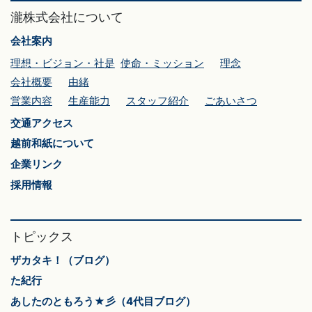
瀧株式会社について
会社案内
理想・ビジョン・社是
使命・ミッション
理念
会社概要
由緒
営業内容
生産能力
スタッフ紹介
ごあいさつ
交通アクセス
越前和紙について
企業リンク
採用情報
トピックス
ザカタキ！（ブログ）
た紀行
あしたのともろう★彡（4代目ブログ）