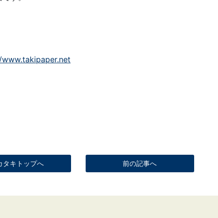
//www.takipaper.net
カタキトップへ
前の記事へ