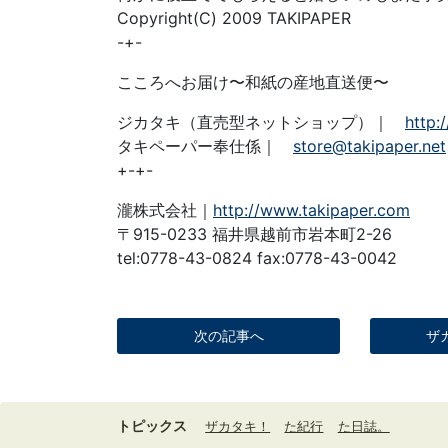
Copyright(C) 2009 TAKIPAPER
-+-
こころへお届け〜和紙の産地直送便〜
ジカタキ（直売型ネットショップ）｜
http:
タキペーパー奉仕係｜
store@takipaper.net
+-+-
瀧株式会社｜
http://www.takipaper.com
〒915-0233 福井県越前市岩本町2-26
tel:0778-43-0824 fax:0778-43-0042
次の記事へ
ザ
トピックス
ザカタキ！
た紀行
た日誌。