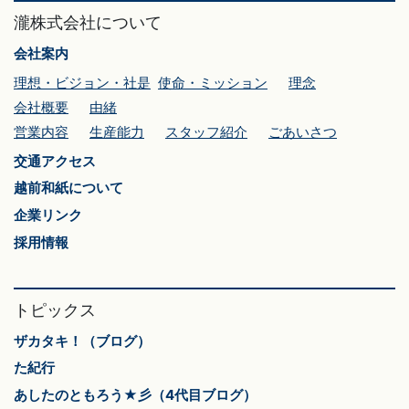
瀧株式会社について
会社案内
理想・ビジョン・社是
使命・ミッション
理念
会社概要
由緒
営業内容
生産能力
スタッフ紹介
ごあいさつ
交通アクセス
越前和紙について
企業リンク
採用情報
トピックス
ザカタキ！（ブログ）
た紀行
あしたのともろう★彡（4代目ブログ）