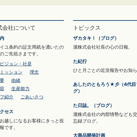
式会社について
トピックス
内
ザカタキ！（ブログ）
イユ条約の証文用紙を漉いたの
瀧株式会社社長の心の日報。
のご先祖さまです。
た紀行
ビジョン・社是
ひと月ごとの近況報告やお知
ミッション
理念
要
由緒
あしたのともろう★彡（4代目
容
生産能力
グ）
フ紹介
ごあいさつ
た日誌。（ブログ）
クセス
瀧株式会社の内部情勢なども
お越しになるお客様にきっと役
忘録ブログ。
報です。
大商品開発計画