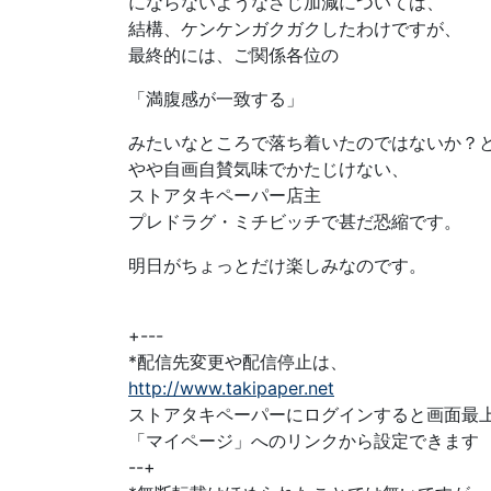
にならないようなさじ加減については、
結構、ケンケンガクガクしたわけですが、
最終的には、ご関係各位の
「満腹感が一致する」
みたいなところで落ち着いたのではないか？
やや自画自賛気味でかたじけない、
ストアタキペーパー店主
プレドラグ・ミチビッチで甚だ恐縮です。
明日がちょっとだけ楽しみなのです。
+---
*配信先変更や配信停止は、
http://www.takipaper.net
ストアタキペーパーにログインすると画面最
「マイページ」へのリンクから設定できます
--+