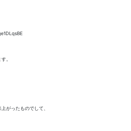
ge1DLqsBE
ます。
来上がったものでして、