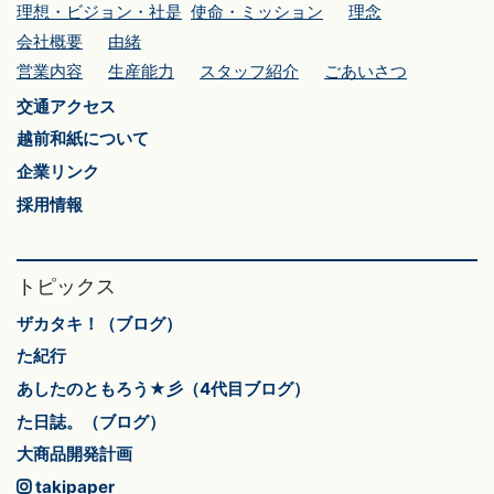
理想・ビジョン・社是
使命・ミッション
理念
会社概要
由緒
営業内容
生産能力
スタッフ紹介
ごあいさつ
交通アクセス
越前和紙について
企業リンク
採用情報
トピックス
ザカタキ！（ブログ）
た紀行
あしたのともろう★彡（4代目ブログ）
た日誌。（ブログ）
大商品開発計画
takipaper