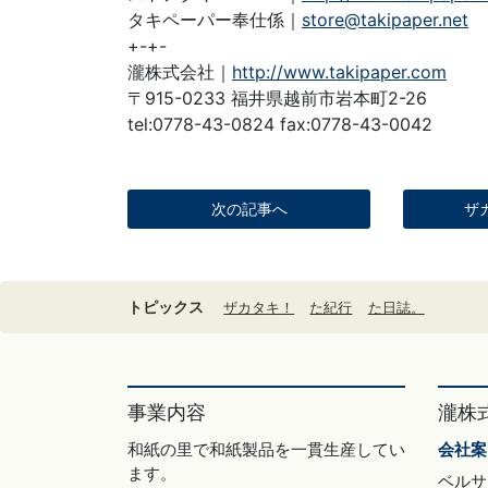
タキペーパー奉仕係｜
store@takipaper.net
+-+-
瀧株式会社｜
http://www.takipaper.com
〒915-0233 福井県越前市岩本町2-26
tel:0778-43-0824 fax:0778-43-0042
次の記事へ
ザ
トピックス
ザカタキ！
た紀行
た日誌。
事業内容
瀧株
和紙の里で和紙製品を一貫生産してい
会社案
ます。
ベルサ