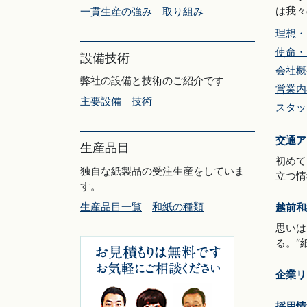
は我々
一貫生産の強み
取り組み
理想・
使命・
設備技術
会社概
弊社の設備と技術のご紹介です
営業内
主要設備
技術
スタッ
交通ア
生産品目
初めて
独自な紙製品の受注生産をしていま
立つ情
す。
生産品目一覧
和紙の種類
越前和
思いは
る。“
企業リ
採用情