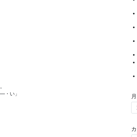
い。
に—・い」
月
カ