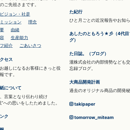
のご先祖さまです。
た紀行
ビジョン・社是
ひと月ごとの近況報告やお知
ミッション
理念
要
由緒
あしたのともろう★彡（4代目
容
生産能力
グ）
フ紹介
ごあいさつ
た日誌。（ブログ）
クセス
瀧株式会社の内部情勢なども
お越しになるお客様にきっと役
忘録ブログ。
報です。
大商品開発計画
紙について
過去のオリジナル商品の開発
、言葉となり伝わり続け
紙”への思いをしたためました。
takipaper
ンク
tomorrow_miteam
報