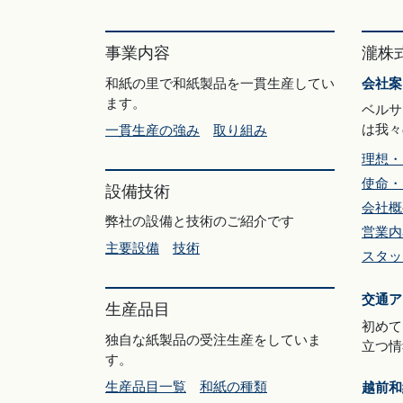
事業内容
瀧株
和紙の里で和紙製品を一貫生産してい
会社案
ます。
ベルサ
は我々
一貫生産の強み
取り組み
理想・
使命・
設備技術
会社概
弊社の設備と技術のご紹介です
営業内
主要設備
技術
スタッ
交通ア
生産品目
初めて
独自な紙製品の受注生産をしていま
立つ情
す。
生産品目一覧
和紙の種類
越前和