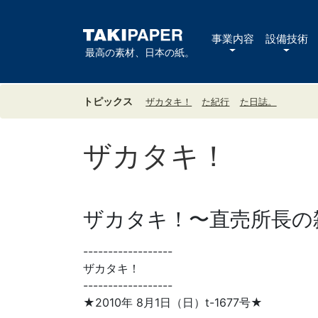
事業内容
設備技術
最高の素材、日本の紙。
トピックス
ザカタキ！
た紀行
た日誌。
ザカタキ！
ザカタキ！〜直売所長の雑
------------------
ザカタキ！
------------------
★2010年 8月1日（日）t-1677号★