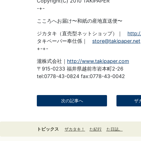
Copyright(C) 2010 TAKIPAPER
-+-
こころへお届け〜和紙の産地直送便〜
ジカタキ（直売型ネットショップ）｜
http:
タキペーパー奉仕係｜
store@takipaper.net
+-+-
瀧株式会社｜
http://www.takipaper.com
〒915-0233 福井県越前市岩本町2-26
tel:0778-43-0824 fax:0778-43-0042
次の記事へ
ザ
トピックス
ザカタキ！
た紀行
た日誌。