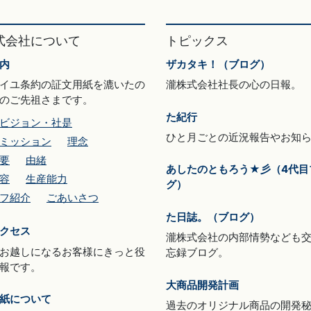
式会社について
トピックス
内
ザカタキ！（ブログ）
イユ条約の証文用紙を漉いたの
瀧株式会社社長の心の日報。
のご先祖さまです。
た紀行
ビジョン・社是
ひと月ごとの近況報告やお知
ミッション
理念
要
由緒
あしたのともろう★彡（4代目
容
生産能力
グ）
フ紹介
ごあいさつ
た日誌。（ブログ）
クセス
瀧株式会社の内部情勢なども
お越しになるお客様にきっと役
忘録ブログ。
報です。
大商品開発計画
紙について
過去のオリジナル商品の開発