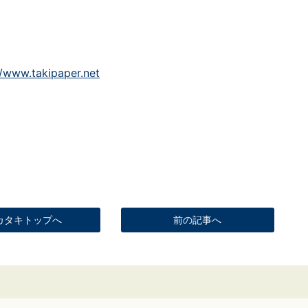
//www.takipaper.net
カタキトップへ
前の記事へ