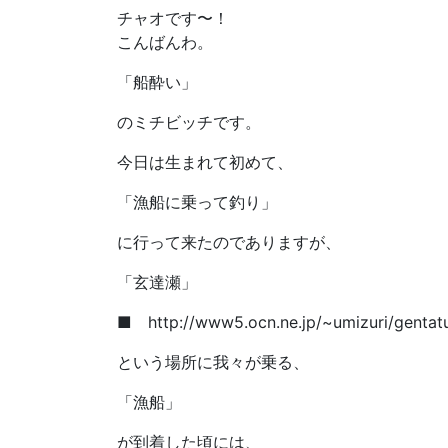
チャオです〜！
こんばんわ。
「船酔い」
のミチビッチです。
今日は生まれて初めて、
「漁船に乗って釣り」
に行って来たのでありますが、
「玄達瀬」
■ http://www5.ocn.ne.jp/~umizuri/gentat
という場所に我々が乗る、
「漁船」
が到着した頃には、