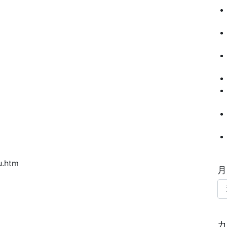
u.htm
月
カ