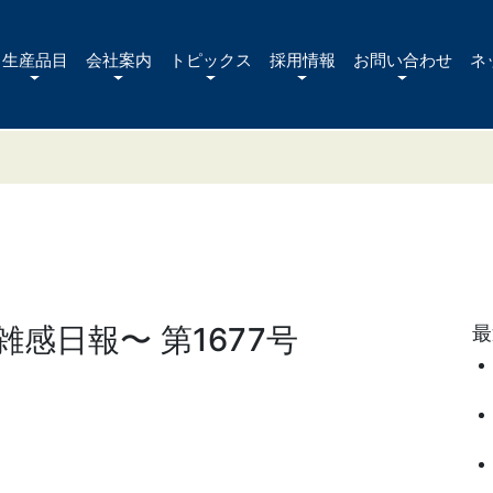
生産品目
会社案内
トピックス
採用情報
お問い合わせ
ネ
感日報〜 第1677号
最