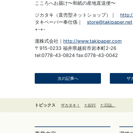
こころへお届け〜和紙の産地直送便〜
ジカタキ（直売型ネットショップ）｜
http:
タキペーパー奉仕係｜
store@takipaper.net
+-+-
瀧株式会社｜
http://www.takipaper.com
〒915-0233 福井県越前市岩本町2-26
tel:0778-43-0824 fax:0778-43-0042
次の記事へ
ザ
トピックス
ザカタキ！
た紀行
た日誌。