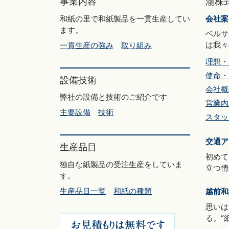
事業内容
瀧株
和紙の里で和紙製品を一貫生産してい
会社案
ます。
ベルサ
は我々
一貫生産の強み
取り組み
理想・
使命・
設備技術
会社概
弊社の設備と技術のご紹介です
営業内
主要設備
技術
スタッ
交通ア
生産品目
初めて
独自な紙製品の受注生産をしていま
立つ情
す。
生産品目一覧
和紙の種類
越前和
思いは
る。“