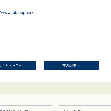
//www.takipaper.net
カタキトップへ
前の記事へ