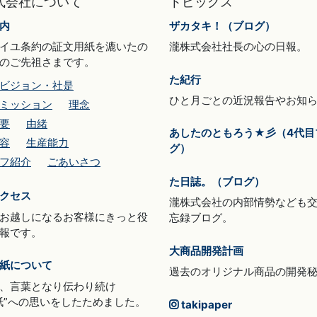
式会社について
トピックス
内
ザカタキ！（ブログ）
イユ条約の証文用紙を漉いたの
瀧株式会社社長の心の日報。
のご先祖さまです。
た紀行
ビジョン・社是
ひと月ごとの近況報告やお知
ミッション
理念
要
由緒
あしたのともろう★彡（4代目
容
生産能力
グ）
フ紹介
ごあいさつ
た日誌。（ブログ）
クセス
瀧株式会社の内部情勢なども
お越しになるお客様にきっと役
忘録ブログ。
報です。
大商品開発計画
紙について
過去のオリジナル商品の開発
、言葉となり伝わり続け
紙”への思いをしたためました。
takipaper