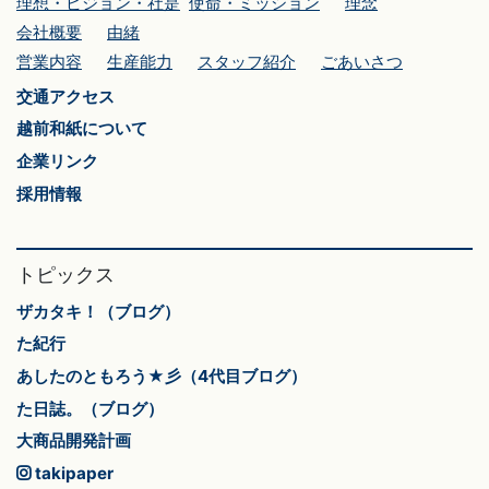
理想・ビジョン・社是
使命・ミッション
理念
会社概要
由緒
営業内容
生産能力
スタッフ紹介
ごあいさつ
交通アクセス
越前和紙について
企業リンク
採用情報
トピックス
ザカタキ！（ブログ）
た紀行
あしたのともろう★彡（4代目ブログ）
た日誌。（ブログ）
大商品開発計画
takipaper