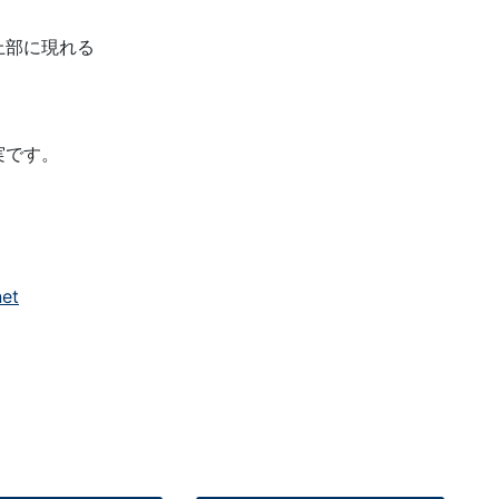
上部に現れる
実です。
net