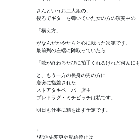
さんというお二人組の、
後ろでギターを弾いていた女の方の演奏中の
「構え方」
がなんだかやたらと心に残った次第です。
最前列の左端に陣取っていたら
「歌が終わるたびに拍手くれるけれど何んに
と、もう一方の長身の男の方に
唐突に指差された
ストアタキペーパー店主
プレドラグ・ミチビッチは私です。
明日も仕事に精を出す予定です。
+---
*配信先変更や配信停止は、