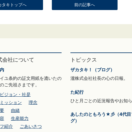
カタキトップへ
前の記事へ
式会社について
トピックス
内
ザカタキ！（ブログ）
イユ条約の証文用紙を漉いたの
瀧株式会社社長の心の日報。
のご先祖さまです。
た紀行
ビジョン・社是
ひと月ごとの近況報告やお知
ミッション
理念
要
由緒
あしたのともろう★彡（4代目
容
生産能力
グ）
フ紹介
ごあいさつ