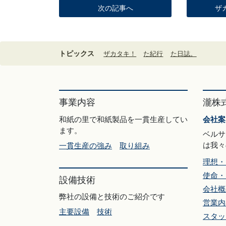
次の記事へ
ザ
トピックス
ザカタキ！
た紀行
た日誌。
事業内容
瀧株
和紙の里で和紙製品を一貫生産してい
会社案
ます。
ベルサ
は我々
一貫生産の強み
取り組み
理想・
使命・
設備技術
会社概
弊社の設備と技術のご紹介です
営業内
主要設備
技術
スタッ