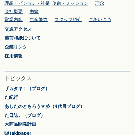
理想・ビジョン・社是
使命・ミッション
理念
会社概要
由緒
営業内容
生産能力
スタッフ紹介
ごあいさつ
交通アクセス
越前和紙について
企業リンク
採用情報
トピックス
ザカタキ！（ブログ）
た紀行
あしたのともろう★彡（4代目ブログ）
た日誌。（ブログ）
大商品開発計画
takipaper