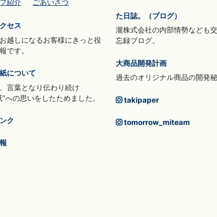
フ紹介
ごあいさつ
た日誌。（ブログ）
クセス
瀧株式会社の内部情勢なども
お越しになるお客様にきっと役
忘録ブログ。
報です。
大商品開発計画
紙について
過去のオリジナル商品の開発
、言葉となり伝わり続け
紙”への思いをしたためました。
takipaper
ンク
tomorrow_miteam
報