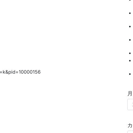
?t=k&pid=10000156
月
カ