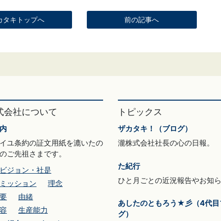
カタキトップへ
前の記事へ
式会社について
トピックス
内
ザカタキ！（ブログ）
イユ条約の証文用紙を漉いたの
瀧株式会社社長の心の日報。
のご先祖さまです。
た紀行
ビジョン・社是
ひと月ごとの近況報告やお知
ミッション
理念
要
由緒
あしたのともろう★彡（4代目
容
生産能力
グ）