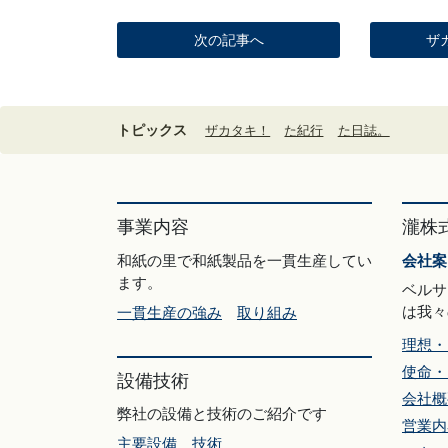
次の記事へ
ザ
トピックス
ザカタキ！
た紀行
た日誌。
事業内容
瀧株
和紙の里で和紙製品を一貫生産してい
会社案
ます。
ベルサ
は我々
一貫生産の強み
取り組み
理想・
使命・
設備技術
会社概
弊社の設備と技術のご紹介です
営業内
主要設備
技術