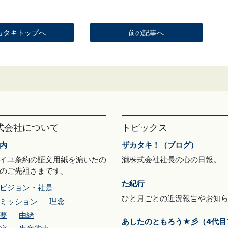
カタキトップへ
前の記事へ
式会社について
トピックス
内
ザカタキ！（ブログ）
イユ条約の証文用紙を漉いたの
瀧株式会社社長の心の日報。
のご先祖さまです。
た紀行
ビジョン・社是
ひと月ごとの近況報告やお知
ミッション
理念
要
由緒
あしたのともろう★彡（4代目