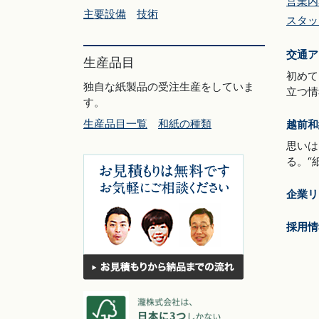
営業内
主要設備
技術
スタッ
交通ア
生産品目
初めて
独自な紙製品の受注生産をしていま
立つ情
す。
生産品目一覧
和紙の種類
越前和
思いは
る。“
企業リ
採用情