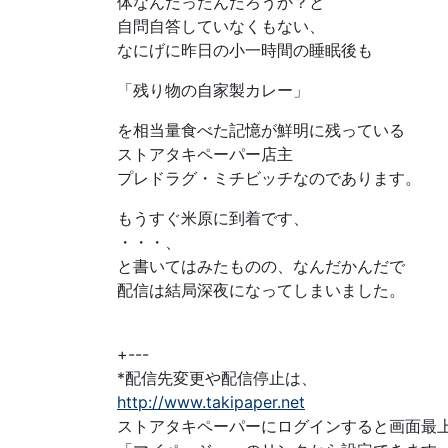
体なんだったんだろうか？と
自問自答していなくもない、
なにげに昨日の小一時間の睡眠後も
「残り物の自家製カレー」
を相当量食べた記憶が鮮明に残っている
ストアタキペーパー店主
プレドラグ・ミチビッチなのであります。
もうすぐ米原に到着です、
・・・、
と書いてはみたものの、なんだかんだで
配信は結局深夜になってしまいました。
+---
*配信先変更や配信停止は、
http://www.takipaper.net
ストアタキペーパーにログインすると画面最