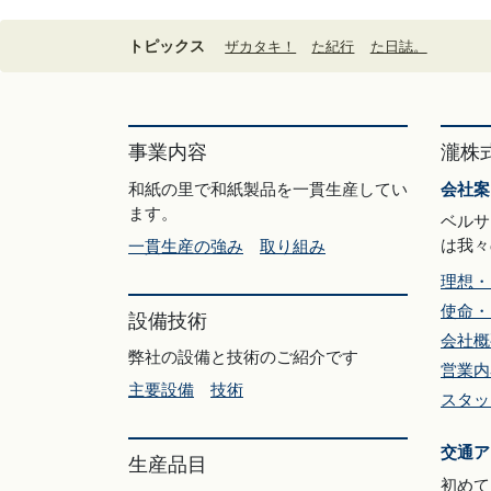
トピックス
ザカタキ！
た紀行
た日誌。
事業内容
瀧株
和紙の里で和紙製品を一貫生産してい
会社案
ます。
ベルサ
は我々
一貫生産の強み
取り組み
理想・
使命・
設備技術
会社概
弊社の設備と技術のご紹介です
営業内
主要設備
技術
スタッ
交通ア
生産品目
初めて