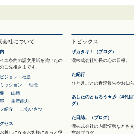
式会社について
トピックス
内
ザカタキ！（ブログ）
イユ条約の証文用紙を漉いたの
瀧株式会社社長の心の日報。
のご先祖さまです。
た紀行
ビジョン・社是
ひと月ごとの近況報告やお知
ミッション
理念
要
由緒
あしたのともろう★彡（4代目
容
生産能力
グ）
フ紹介
ごあいさつ
た日誌。（ブログ）
クセス
瀧株式会社の内部情勢なども
お越しになるお客様にきっと役
忘録ブログ。