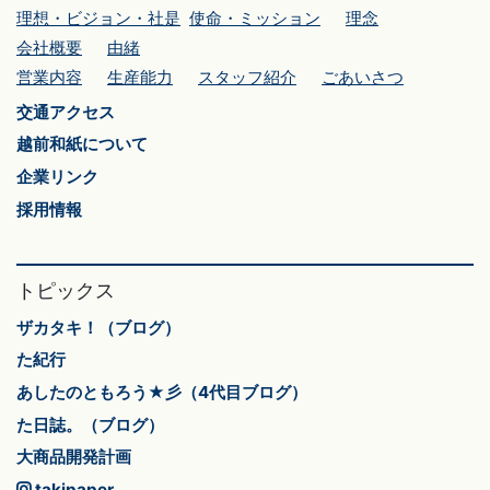
理想・ビジョン・社是
使命・ミッション
理念
会社概要
由緒
営業内容
生産能力
スタッフ紹介
ごあいさつ
交通アクセス
越前和紙について
企業リンク
採用情報
トピックス
ザカタキ！（ブログ）
た紀行
あしたのともろう★彡（4代目ブログ）
た日誌。（ブログ）
大商品開発計画
takipaper