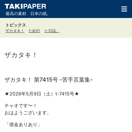
最高の素材、日本の紙。
トピックス
ザカタキ！
た紀行
た日誌。
ザカタキ！
ザカタキ！ 第7415号 -苦手言葉集-
★2026年5月9日（土）t-7415号★
チャオです〜！
おはようございます。
「借金ありあり」