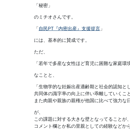
「秘密」
のミチオさんです。
「
自民PT『内密出産』支援提言
」
には、基本的に賛成です。
ただ、
「若年で多産な女性ほど育児に困難な家庭環
なことと、
「生物学的な妊娠出産適齢期と社会的認知と
共同体の識字率の向上に伴い乖離していくこ
また肉親や親族の親権が他国に比べて強力な
が、
この課題に対する大きな壁となってることが
コメント欄とか私の里親としての経験などか