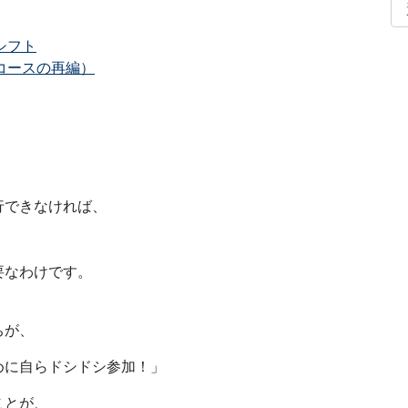
シフト
コースの再編）
、
行できなければ、
、
要なわけです。
ちが、
めに自らドシドシ参加！」
ことが、