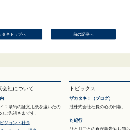
カタキトップへ
前の記事へ
式会社について
トピックス
内
ザカタキ！（ブログ）
イユ条約の証文用紙を漉いたの
瀧株式会社社長の心の日報。
のご先祖さまです。
た紀行
ビジョン・社是
ひと月ごとの近況報告やお知