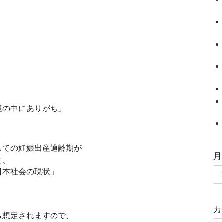
境の中にありがち」
しての妊娠出産適齢期が
月
と、
日本社会の現状」
、
カ
ら想定されますので、