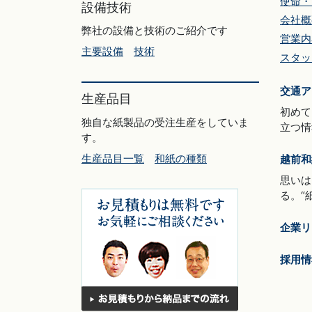
使命・
設備技術
会社概
弊社の設備と技術のご紹介です
営業内
主要設備
技術
スタッ
交通ア
生産品目
初めて
独自な紙製品の受注生産をしていま
立つ情
す。
生産品目一覧
和紙の種類
越前和
思いは
る。“
企業リ
採用情