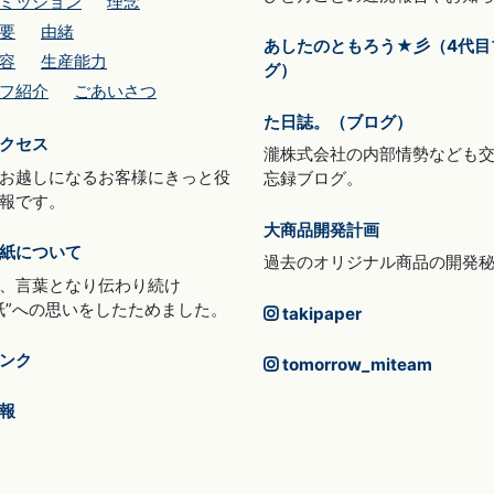
ミッション
理念
要
由緒
あしたのともろう★彡（4代目
容
生産能力
グ）
フ紹介
ごあいさつ
た日誌。（ブログ）
クセス
瀧株式会社の内部情勢なども
お越しになるお客様にきっと役
忘録ブログ。
報です。
大商品開発計画
紙について
過去のオリジナル商品の開発
、言葉となり伝わり続け
紙”への思いをしたためました。
takipaper
ンク
tomorrow_miteam
報