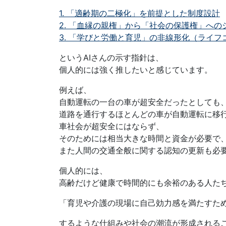
1. 「適齢期の二極化」を前提とした制度設計
2. 「血縁の親権」から「社会の保護権」への
3. 「学びと労働と育児」の非線形化（ライフ
というAIさんの示す指針は、
個人的には強く推したいと感じています。
例えば、
自動運転の一台の車が超安全だったとしても
道路を通行するほとんどの車が自動運転に移
車社会が超安全にはならず、
そのためには相当大きな時間と資金が必要で
また人間の交通全般に関する認知の更新も必
個人的には、
高齢だけど健康で時間的にも余裕のある人た
「育児や介護の現場に自己効力感を満たすた
するような仕組みや社会の潮流が形成される