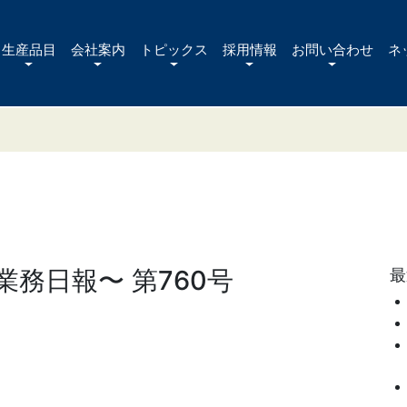
生産品目
会社案内
トピックス
採用情報
お問い合わせ
ネ
務日報〜 第760号
最