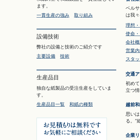
ます。
ベルサ
は我々
一貫生産の強み
取り組み
理想・
使命・
設備技術
会社概
弊社の設備と技術のご紹介です
営業内
主要設備
技術
スタッ
交通ア
生産品目
初めて
独自な紙製品の受注生産をしていま
立つ情
す。
生産品目一覧
和紙の種類
越前和
思いは
る。“
企業リ