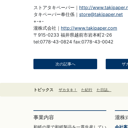
ストアタキペーパー｜
http://www.takipaper.
タキペーパー奉仕係｜
store@takipaper.net
+-+-
瀧株式会社｜
http://www.takipaper.com
〒915-0233 福井県越前市岩本町2-26
tel:0778-43-0824 fax:0778-43-0042
次の記事へ
ザ
トピックス
ザカタキ！
た紀行
た日誌。
事業内容
瀧株
和紙の里で和紙製品を一貫生産してい
会社案