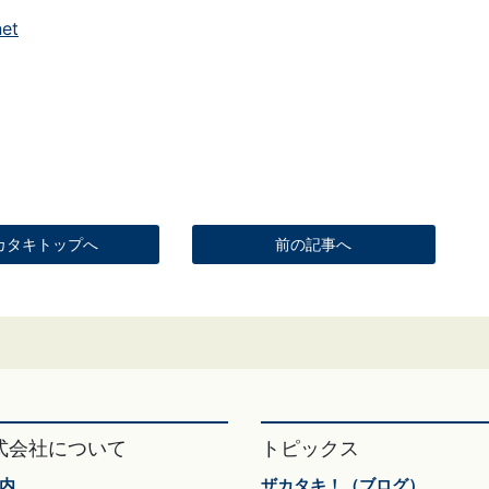
net
カタキトップへ
前の記事へ
式会社について
トピックス
内
ザカタキ！（ブログ）