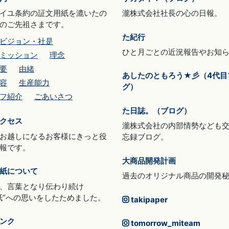
イユ条約の証文用紙を漉いたの
瀧株式会社社長の心の日報。
のご先祖さまです。
た紀行
ビジョン・社是
ひと月ごとの近況報告やお知
ミッション
理念
要
由緒
あしたのともろう★彡（4代目
容
生産能力
グ）
フ紹介
ごあいさつ
た日誌。（ブログ）
クセス
瀧株式会社の内部情勢なども
お越しになるお客様にきっと役
忘録ブログ。
報です。
大商品開発計画
紙について
過去のオリジナル商品の開発
、言葉となり伝わり続け
紙”への思いをしたためました。
takipaper
ンク
tomorrow_miteam