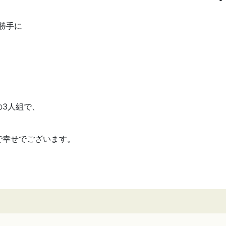
勝手に
の3人組で、
で幸せでございます。