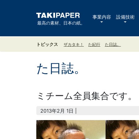
事業内容
設備技術
最高の素材、日本の紙。
トピックス
ザカタキ！
た紀行
た日誌。
た日誌。
ミチーム全員集合です。
2013年2月 1日 |