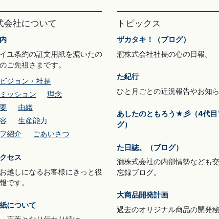
式会社について
トピックス
内
ザカタキ！（ブログ）
イユ条約の証文用紙を漉いたの
瀧株式会社社長の心の日報。
のご先祖さまです。
た紀行
ビジョン・社是
ひと月ごとの近況報告やお知
ミッション
理念
要
由緒
あしたのともろう★彡（4代目
容
生産能力
グ）
フ紹介
ごあいさつ
た日誌。（ブログ）
クセス
瀧株式会社の内部情勢なども
お越しになるお客様にきっと役
忘録ブログ。
報です。
大商品開発計画
紙について
過去のオリジナル商品の開発