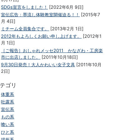
SDGs宣言をしました！
[2022年6月 9日]
宣伝広告：墨流し体験教室開催迫る！！
[2015年7
月 4日]
ミチーム全員集合です。
[2013年2月 1日]
2012年もよろしくお願い申し上げます。
[2012年1
月 1日]
［ご報告］おしゃれメッセ2011 かなざわ・工房楽
市に出店しました。
[2011年10月18日]
9月30日発売！大人かわいい女子文具
[2011年10月
2日]
テゴリ
体重系
吐露系
宣伝系
もの系
喰い系
ひと系
場所系