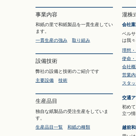
事業内容
瀧株
和紙の里で和紙製品を一貫生産してい
会社案
ます。
ベルサ
は我々
一貫生産の強み
取り組み
理想・
使命・
設備技術
会社概
弊社の設備と技術のご紹介です
営業内
主要設備
技術
スタッ
交通ア
生産品目
初めて
独自な紙製品の受注生産をしていま
立つ情
す。
生産品目一覧
和紙の種類
越前和