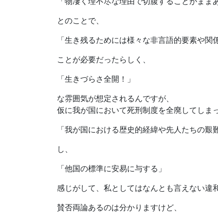
「物凄く理不尽な理由で切腹することがまま
とのことで、
「生き残るためには様々な非言語的要素や関
ことが必要だったらしく、
「生きづらさ全開！」
な雰囲気が想定されるんですが、
仮に我が国において死刑制度を全廃してしま
「我が国における歴史的経緯や先人たちの艱
し、
「他国の標準に安易に与する」
感じがして、私としてはなんとも言えない違
賛否両論あるのは分かりますけど、