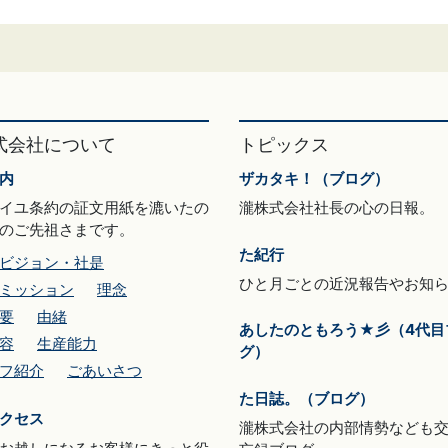
式会社について
トピックス
内
ザカタキ！（ブログ）
イユ条約の証文用紙を漉いたの
瀧株式会社社長の心の日報。
のご先祖さまです。
た紀行
ビジョン・社是
ひと月ごとの近況報告やお知
ミッション
理念
要
由緒
あしたのともろう★彡（4代目
容
生産能力
グ）
フ紹介
ごあいさつ
た日誌。（ブログ）
クセス
瀧株式会社の内部情勢なども