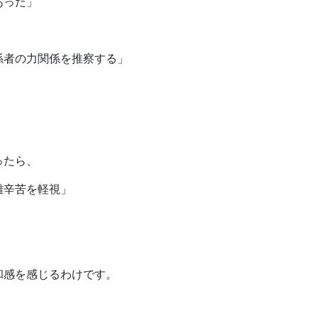
あった」
係者の力関係を推察する」
ったら、
難辛苦を軽視」
和感を感じるわけです。