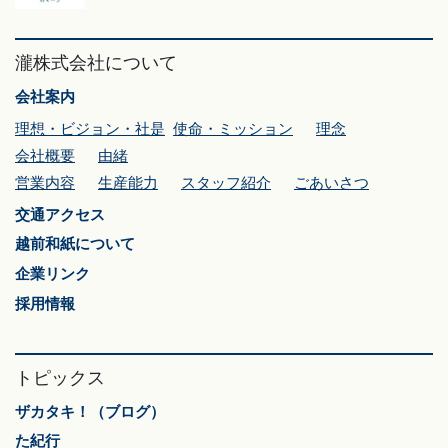
瀧株式会社について
会社案内
理想・ビジョン・社是
使命・ミッション
理念
会社概要
由緒
営業内容
生産能力
スタッフ紹介
ごあいさつ
交通アクセス
越前和紙について
企業リンク
採用情報
トピックス
ザカタキ！（ブログ）
た紀行