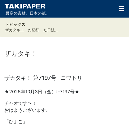
最高の素材、日本の紙。
トピックス
ザカタキ！
た紀行
た日誌。
ザカタキ！
ザカタキ！ 第7197号 -ニワトリ-
★2025年10月3日（金）t-7197号★
チャオです〜！
おはようございます。
「ひよこ」