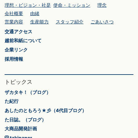
理想・ビジョン・社是
使命・ミッション
理念
会社概要
由緒
営業内容
生産能力
スタッフ紹介
ごあいさつ
交通アクセス
越前和紙について
企業リンク
採用情報
トピックス
ザカタキ！（ブログ）
た紀行
あしたのともろう★彡（4代目ブログ）
た日誌。（ブログ）
大商品開発計画
takipaper