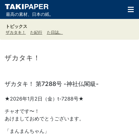
最高の素材、日本の紙。
トピックス
ザカタキ！
た紀行
た日誌。
ザカタキ！
ザカタキ！ 第7288号 -神社仏閣級-
★2026年1月2日（金）t-7288号★
チャオです〜！
あけましておめでとうございます。
「まんまんちゃん」