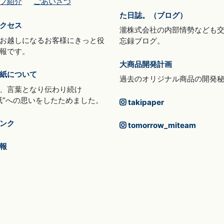
フ紹介
ごあいさつ
た日誌。（ブログ）
クセス
瀧株式会社の内部情勢なども
お越しになるお客様にきっと役
忘録ブログ。
報です。
大商品開発計画
紙について
過去のオリジナル商品の開発
、言葉となり伝わり続け
紙”への思いをしたためました。
takipaper
ンク
tomorrow_miteam
報