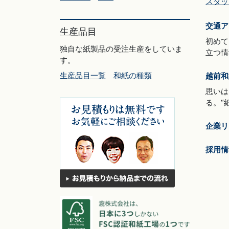
スタッ
交通ア
生産品目
初めて
独自な紙製品の受注生産をしていま
立つ情
す。
生産品目一覧
和紙の種類
越前和
思いは
る。“
企業リ
採用情