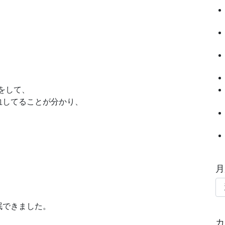
をして、
血してることが分かり、
月
眠できました。
カ