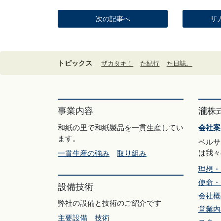
次の記事へ
ザ
トピックス
ザカタキ！
た紀行
た日誌。
事業内容
瀧株
和紙の里で和紙製品を一貫生産してい
会社案
ます。
ベルサ
は我々
一貫生産の強み
取り組み
理想・
使命・
設備技術
会社概
弊社の設備と技術のご紹介です
営業内
主要設備
技術