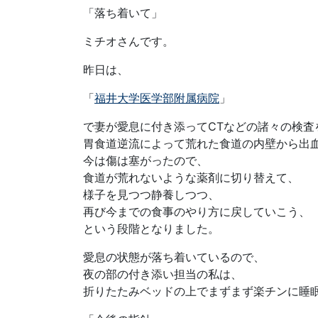
「落ち着いて」
ミチオさんです。
昨日は、
「
福井大学医学部附属病院
」
で妻が愛息に付き添ってCTなどの諸々の検査
胃食道逆流によって荒れた食道の内壁から出
今は傷は塞がったので、
食道が荒れないような薬剤に切り替えて、
様子を見つつ静養しつつ、
再び今までの食事のやり方に戻していこう、
という段階となりました。
愛息の状態が落ち着いているので、
夜の部の付き添い担当の私は、
折りたたみベッドの上でまずまず楽チンに睡