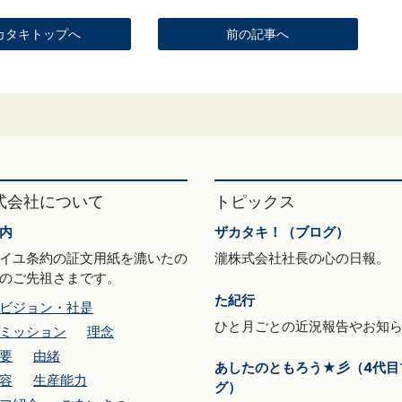
カタキトップへ
前の記事へ
式会社について
トピックス
内
ザカタキ！（ブログ）
イユ条約の証文用紙を漉いたの
瀧株式会社社長の心の日報。
のご先祖さまです。
た紀行
ビジョン・社是
ひと月ごとの近況報告やお知
ミッション
理念
要
由緒
あしたのともろう★彡（4代目
容
生産能力
グ）