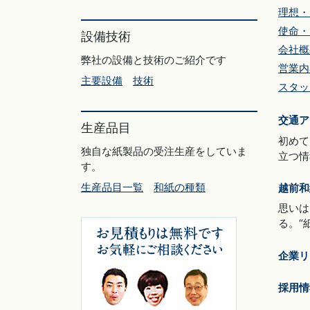
理想・
使命・
設備技術
会社概
弊社の設備と技術のご紹介です
営業内
主要設備
技術
スタッ
交通ア
生産品目
初めて
独自な紙製品の受注生産をしていま
立つ情
す。
生産品目一覧
和紙の種類
越前和
思いは
る。“
企業リ
採用情