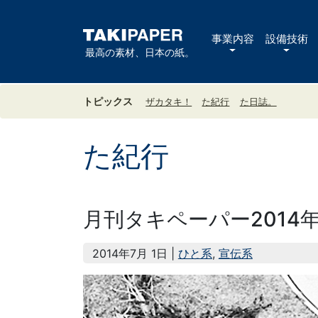
事業内容
設備技術
最高の素材、日本の紙。
トピックス
ザカタキ！
た紀行
た日誌。
た紀行
月刊タキペーパー2014
2014年7月 1日 |
ひと系
,
宣伝系