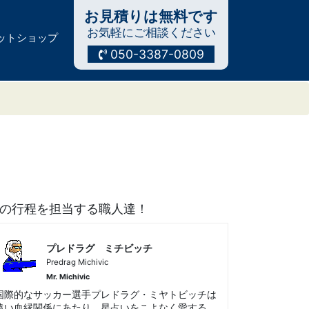
お見積りは無料です
お気軽にご相談ください
ットショップ
050-3387-0809
の行程を担当する職人達！
プレドラグ ミチビッチ
Predrag Michivic
Mr. Michivic
国際的なサッカー選手プレドラグ・ミヤトビッチは
遠い血縁関係にあたり、星占いをこよなく愛する、