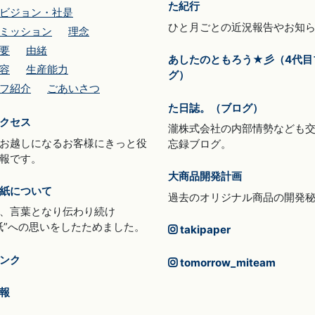
た紀行
ビジョン・社是
ひと月ごとの近況報告やお知
ミッション
理念
要
由緒
あしたのともろう★彡（4代目
容
生産能力
グ）
フ紹介
ごあいさつ
た日誌。（ブログ）
クセス
瀧株式会社の内部情勢なども
お越しになるお客様にきっと役
忘録ブログ。
報です。
大商品開発計画
紙について
過去のオリジナル商品の開発
、言葉となり伝わり続け
紙”への思いをしたためました。
takipaper
ンク
tomorrow_miteam
報