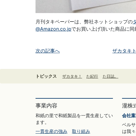
月刊タキペーパーは、弊社ネットショップの
@Amazon.co.jp
でお買い上げ頂いた商品に同
次の記事へ
ザカタキ
トピックス
ザカタキ！
た紀行
た日誌。
事業内容
瀧株
和紙の里で和紙製品を一貫生産してい
会社案
ます。
ベルサ
は我々
一貫生産の強み
取り組み