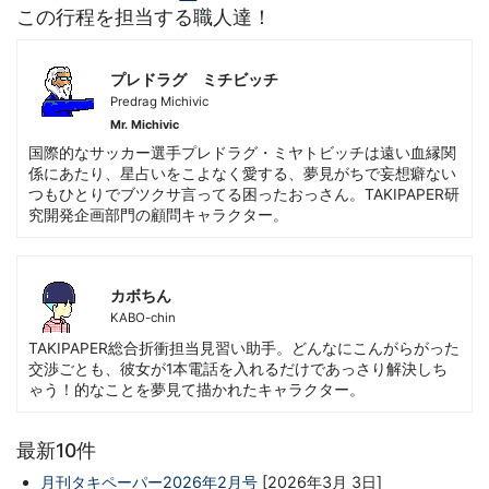
この行程を担当する職人達！
プレドラグ ミチビッチ
Predrag Michivic
Mr. Michivic
国際的なサッカー選手プレドラグ・ミヤトビッチは遠い血縁関
係にあたり、星占いをこよなく愛する、夢見がちで妄想癖ない
つもひとりでブツクサ言ってる困ったおっさん。TAKIPAPER研
究開発企画部門の顧問キャラクター。
カボちん
KABO-chin
TAKIPAPER総合折衝担当見習い助手。どんなにこんがらがった
交渉ごとも、彼女が1本電話を入れるだけであっさり解決しち
ゃう！的なことを夢見て描かれたキャラクター。
最新10件
月刊タキペーパー2026年2月号
[2026年3月 3日]