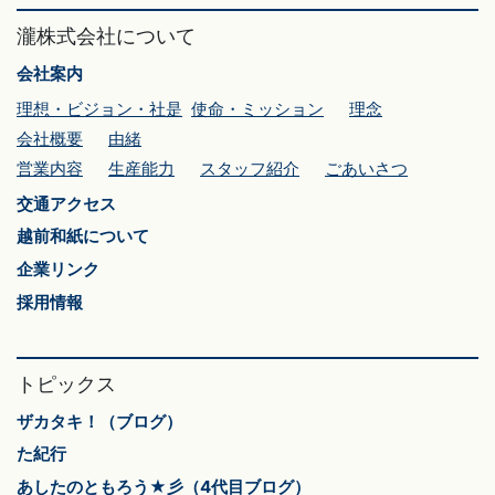
瀧株式会社について
会社案内
理想・ビジョン・社是
使命・ミッション
理念
会社概要
由緒
営業内容
生産能力
スタッフ紹介
ごあいさつ
交通アクセス
越前和紙について
企業リンク
採用情報
トピックス
ザカタキ！（ブログ）
た紀行
あしたのともろう★彡（4代目ブログ）