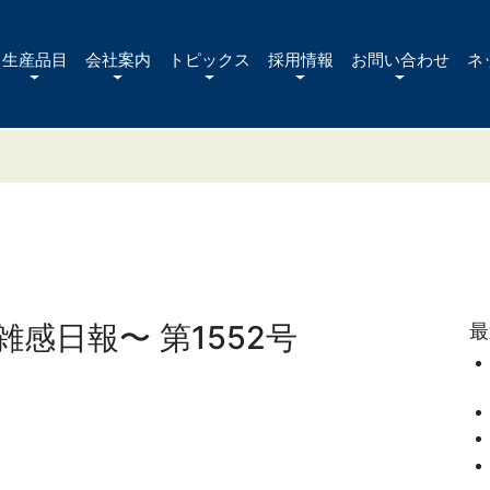
生産品目
会社案内
トピックス
採用情報
お問い合わせ
ネ
感日報〜 第1552号
最