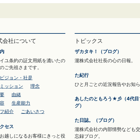
式会社について
トピックス
内
ザカタキ！（ブログ）
イユ条約の証文用紙を漉いたの
瀧株式会社社長の心の日報。
のご先祖さまです。
た紀行
ビジョン・社是
ひと月ごとの近況報告やお知
ミッション
理念
要
由緒
あしたのともろう★彡（4代目
容
生産能力
グ）
フ紹介
ごあいさつ
た日誌。（ブログ）
クセス
瀧株式会社の内部情勢なども
お越しになるお客様にきっと役
忘録ブログ。