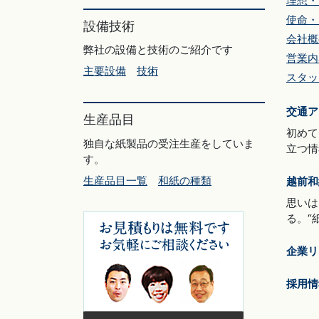
理想・
使命・
設備技術
会社概
弊社の設備と技術のご紹介です
営業内
主要設備
技術
スタッ
交通ア
生産品目
初めて
独自な紙製品の受注生産をしていま
立つ情
す。
生産品目一覧
和紙の種類
越前和
思いは
る。“
企業リ
採用情