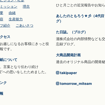
ビジョン・社是
ひと月ごとの近況報告やお知
ミッション
理念
要
由緒
あしたのともろう★彡（4代目
容
生産能力
グ）
フ紹介
ごあいさつ
た日誌。（ブログ）
クセス
瀧株式会社の内部情勢なども
お越しになるお客様にきっと役
忘録ブログ。
報です。
大商品開発計画
紙について
過去のオリジナル商品の開発
、言葉となり伝わり続け
紙”への思いをしたためました。
takipaper
ンク
tomorrow_miteam
報