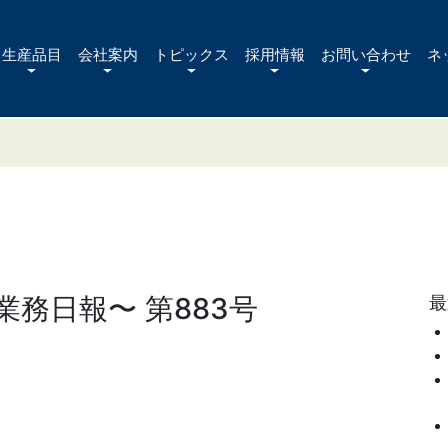
生産品目
会社案内
トピックス
採用情報
お問い合わせ
ネ
務日報〜 第883号
最