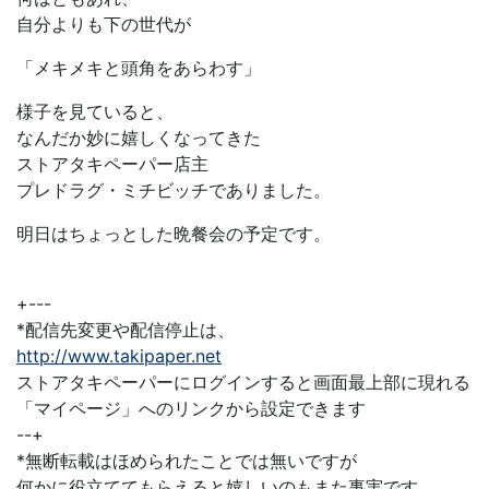
自分よりも下の世代が
「メキメキと頭角をあらわす」
様子を見ていると、
なんだか妙に嬉しくなってきた
ストアタキペーパー店主
プレドラグ・ミチビッチでありました。
明日はちょっとした晩餐会の予定です。
+---
*配信先変更や配信停止は、
http://www.takipaper.net
ストアタキペーパーにログインすると画面最上部に現れる
「マイページ」へのリンクから設定できます
--+
*無断転載はほめられたことでは無いですが
何かに役立ててもらえると嬉しいのもまた事実です。