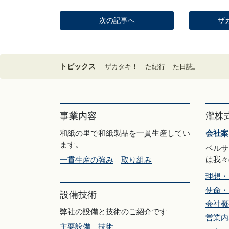
次の記事へ
ザ
トピックス
ザカタキ！
た紀行
た日誌。
事業内容
瀧株
和紙の里で和紙製品を一貫生産してい
会社案
ます。
ベルサ
は我々
一貫生産の強み
取り組み
理想・
使命・
設備技術
会社概
弊社の設備と技術のご紹介です
営業内
主要設備
技術