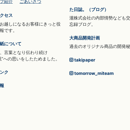
フ紹介
ごあいさつ
た日誌。（ブログ）
クセス
瀧株式会社の内部情勢なども
お越しになるお客様にきっと役
忘録ブログ。
報です。
大商品開発計画
紙について
過去のオリジナル商品の開発
、言葉となり伝わり続け
紙”への思いをしたためました。
takipaper
ンク
tomorrow_miteam
報