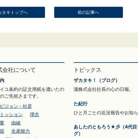
カタキトップへ
前の記事へ
式会社について
トピックス
内
ザカタキ！（ブログ）
イユ条約の証文用紙を漉いたの
瀧株式会社社長の心の日報。
のご先祖さまです。
た紀行
ビジョン・社是
ひと月ごとの近況報告やお知
ミッション
理念
要
由緒
あしたのともろう★彡（4代目
容
生産能力
グ）