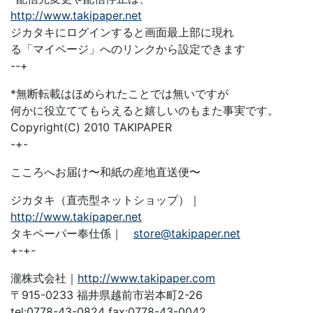
http://www.takipaper.net
ジカタキにログインすると画面最上部に現れ
る「マイページ」へのリンクから設定できます
--+
*無断転載はほめられたことでは無いですが
何かに役立ててもらえると嬉しいのもまた事実です。
Copyright(C) 2010 TAKIPAPER
-+-
こころへお届け〜和紙の産地直送便〜
ジカタキ（直売型ネットショップ）｜
http://www.takipaper.net
タキペーパー奉仕係｜
store@takipaper.net
+-+-
瀧株式会社｜
http://www.takipaper.com
〒915-0233 福井県越前市岩本町2-26
tel:0778-43-0824 fax:0778-43-0042