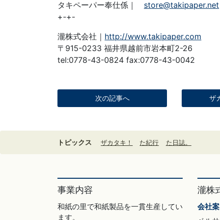
タキペーパー奉仕係｜
store@takipaper.net
+-+-
瀧株式会社｜
http://www.takipaper.com
〒915-0233 福井県越前市岩本町2-26
tel:0778-43-0824 fax:0778-43-0042
次の記事へ
ザ
トピックス
ザカタキ！
た紀行
た日誌。
事業内容
瀧株
和紙の里で和紙製品を一貫生産してい
会社案
ます。