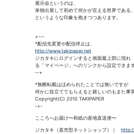
展示会というのは、
単独出展して初めて何かが言える世界である
というような印象を抱きつつあります。
+---
*配信先変更や配信停止は、
http://www.takipaper.net
ジカタキにログインすると画面最上部に現れ
る「マイページ」へのリンクから設定できま
--+
*無断転載はほめられたことでは無いですが
何かに役立ててもらえると嬉しいのもまた事
Copyright(C) 2010 TAKIPAPER
-+-
こころへお届け〜和紙の産地直送便〜
ジカタキ（直売型ネットショップ）｜
http: