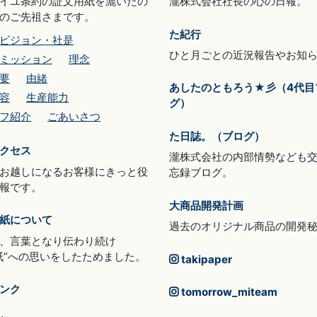
イユ条約の証文用紙を漉いたの
瀧株式会社社長の心の日報。
のご先祖さまです。
た紀行
ビジョン・社是
ひと月ごとの近況報告やお知
ミッション
理念
要
由緒
あしたのともろう★彡（4代目
容
生産能力
グ）
フ紹介
ごあいさつ
た日誌。（ブログ）
クセス
瀧株式会社の内部情勢なども
お越しになるお客様にきっと役
忘録ブログ。
報です。
大商品開発計画
紙について
過去のオリジナル商品の開発
、言葉となり伝わり続け
紙”への思いをしたためました。
takipaper
ンク
tomorrow_miteam