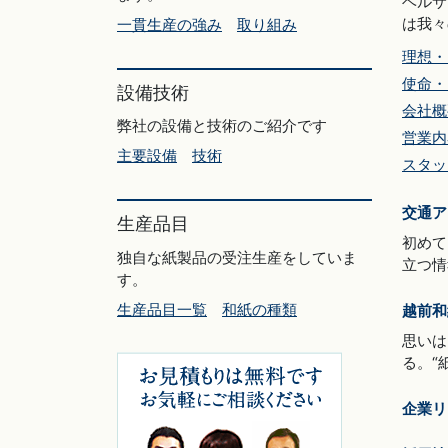
ベルサ
は我々
一貫生産の強み
取り組み
理想・
使命・
設備技術
会社概
弊社の設備と技術のご紹介です
営業内
主要設備
技術
スタッ
交通ア
生産品目
初めて
独自な紙製品の受注生産をしていま
立つ情
す。
生産品目一覧
和紙の種類
越前和
思いは
る。“
企業リ