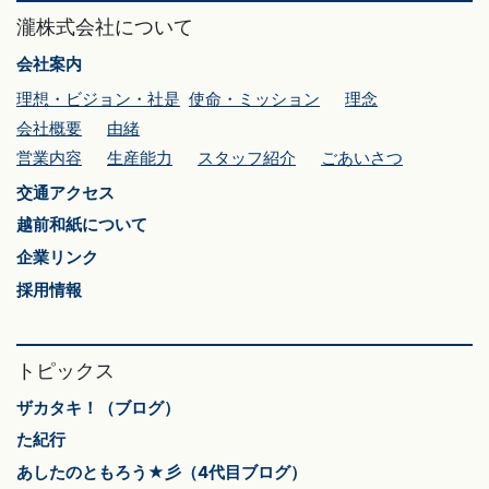
瀧株式会社について
会社案内
理想・ビジョン・社是
使命・ミッション
理念
会社概要
由緒
営業内容
生産能力
スタッフ紹介
ごあいさつ
交通アクセス
越前和紙について
企業リンク
採用情報
トピックス
ザカタキ！（ブログ）
た紀行
あしたのともろう★彡（4代目ブログ）