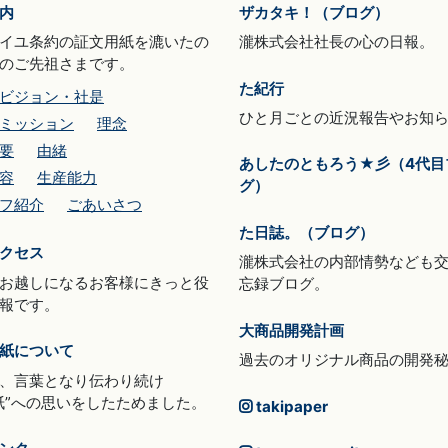
内
ザカタキ！（ブログ）
イユ条約の証文用紙を漉いたの
瀧株式会社社長の心の日報。
のご先祖さまです。
た紀行
ビジョン・社是
ひと月ごとの近況報告やお知
ミッション
理念
要
由緒
あしたのともろう★彡（4代目
容
生産能力
グ）
フ紹介
ごあいさつ
た日誌。（ブログ）
クセス
瀧株式会社の内部情勢なども
お越しになるお客様にきっと役
忘録ブログ。
報です。
大商品開発計画
紙について
過去のオリジナル商品の開発
、言葉となり伝わり続け
紙”への思いをしたためました。
takipaper