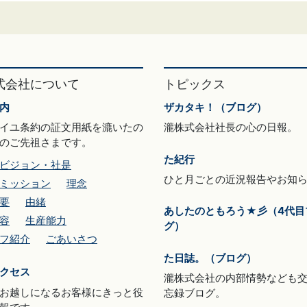
式会社について
トピックス
内
ザカタキ！（ブログ）
イユ条約の証文用紙を漉いたの
瀧株式会社社長の心の日報。
のご先祖さまです。
た紀行
ビジョン・社是
ひと月ごとの近況報告やお知
ミッション
理念
要
由緒
あしたのともろう★彡（4代目
容
生産能力
グ）
フ紹介
ごあいさつ
た日誌。（ブログ）
クセス
瀧株式会社の内部情勢なども
お越しになるお客様にきっと役
忘録ブログ。