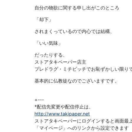
自分の物欲に関する申し出がこのところ
「却下」
されまくっているので内心では結構、
「いい気味」
だったりする、
ストアタキペーパー店主
プレドラグ・ミチビッチでお恥ずかしい限り
基本的に仏教徒なのでございますです。
+---
*配信先変更や配信停止は、
http://www.takipaper.net
ストアタキペーパーにログインすると画面最
「マイページ」へのリンクから設定できます