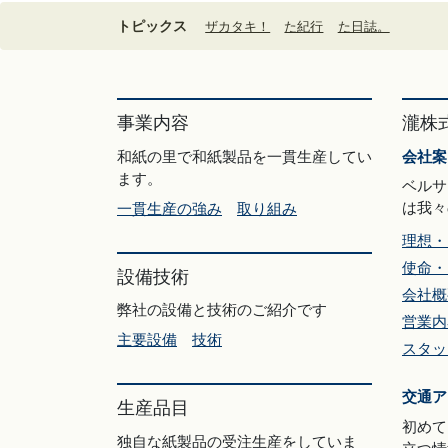
トピックス
ザカタキ！
た紀行
た日誌。
事業内容
瀧株
和紙の里で和紙製品を一貫生産してい
会社案
ます。
ベルサ
は我々
一貫生産の強み
取り組み
理想・
使命・
設備技術
会社概
弊社の設備と技術のご紹介です
営業内
主要設備
技術
スタッ
交通ア
生産品目
初めて
独自な紙製品の受注生産をしていま