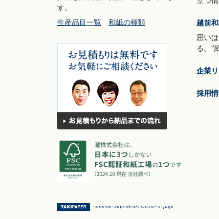
立つ情
す。
生産品目一覧
和紙の種類
越前和
思いは
る。“
企業リ
採用情