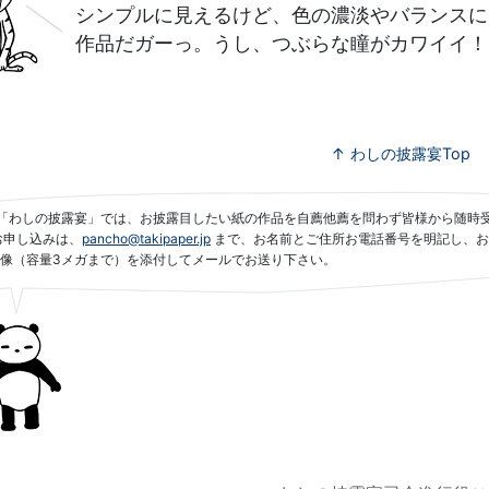
シンプルに見えるけど、色の濃淡やバランスに
作品だガーっ。うし、つぶらな瞳がカワイイ！
↑ わしの披露宴Top
「わしの披露宴」では、お披露目したい紙の作品を自薦他薦を問わず皆様から随時
お申し込みは、
pancho@takipaper.jp
まで、お名前とご住所お電話番号を明記し、お
像（容量3メガまで）を添付してメールでお送り下さい。