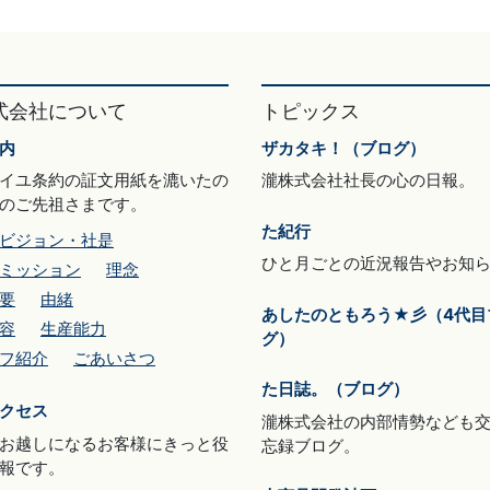
式会社について
トピックス
内
ザカタキ！（ブログ）
イユ条約の証文用紙を漉いたの
瀧株式会社社長の心の日報。
のご先祖さまです。
た紀行
ビジョン・社是
ひと月ごとの近況報告やお知
ミッション
理念
要
由緒
あしたのともろう★彡（4代目
容
生産能力
グ）
フ紹介
ごあいさつ
た日誌。（ブログ）
クセス
瀧株式会社の内部情勢なども
お越しになるお客様にきっと役
忘録ブログ。
報です。