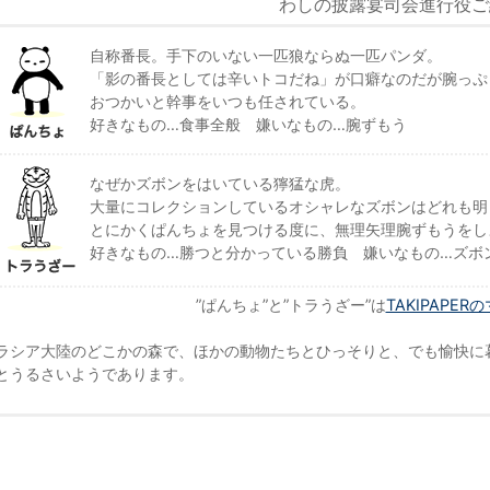
わしの披露宴司会進行役ご
自称番長。手下のいない一匹狼ならぬ一匹パンダ。
「影の番長としては辛いトコだね」が口癖なのだが腕っぷ
おつかいと幹事をいつも任されている。
好きなもの…食事全般 嫌いなもの…腕ずもう
なぜかズボンをはいている獰猛な虎。
大量にコレクションしているオシャレなズボンはどれも明
とにかくぱんちょを見つける度に、無理矢理腕ずもうをし
好きなもの…勝つと分かっている勝負 嫌いなもの…ズボ
”ぱんちょ”と”トラうざー”は
TAKIPAPE
ラシア大陸のどこかの森で、ほかの動物たちとひっそりと、でも愉快に
とうるさいようであります。