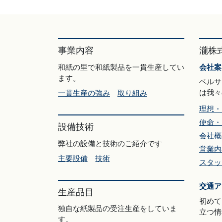
事業内容
瀧株
和紙の里で和紙製品を一貫生産してい
会社案
ます。
ベルサ
は我々
一貫生産の強み
取り組み
理想・
使命・
設備技術
会社概
弊社の設備と技術のご紹介です
営業内
主要設備
技術
スタッ
交通ア
生産品目
初めて
独自な紙製品の受注生産をしていま
立つ情
す。