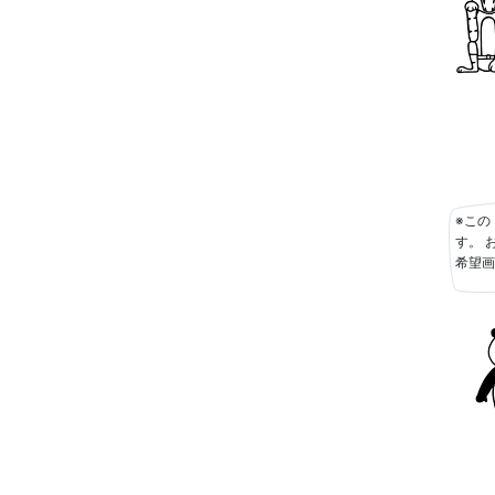
※この
す。 
希望画