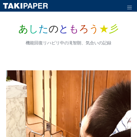
あ
し
た
の
と
も
ろ
う
★
彡
機能回復リハビリ中の滝智朗、気合いの記録